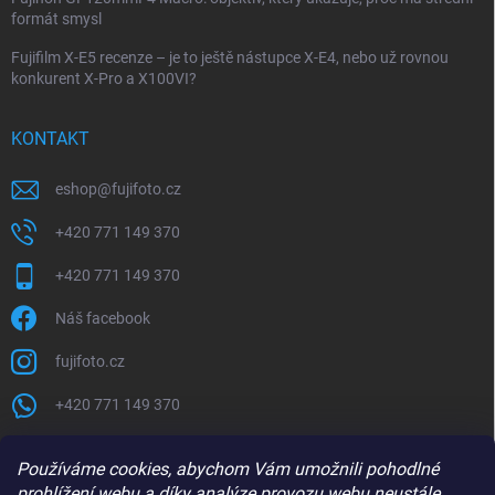
formát smysl
Fujifilm X-E5 recenze – je to ještě nástupce X-E4, nebo už rovnou
konkurent X-Pro a X100VI?
KONTAKT
eshop
@
fujifoto.cz
+420 771 149 370
+420 771 149 370
Náš facebook
fujifoto.cz
+420 771 149 370
PŘIJÍMÁME ONLINE PLATBY
Používáme cookies, abychom Vám umožnili pohodlné
prohlížení webu a díky analýze provozu webu neustále