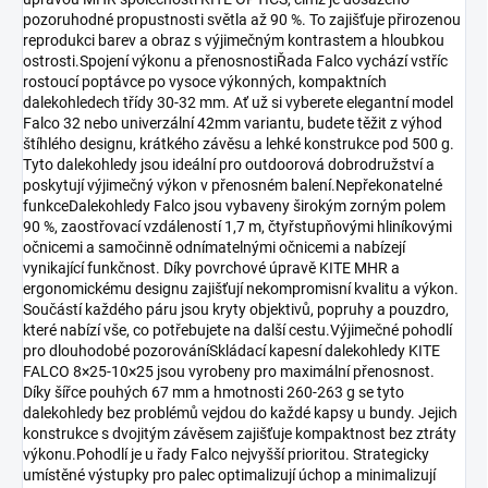
pozoruhodné propustnosti světla až 90 %. To zajišťuje přirozenou
reprodukci barev a obraz s výjimečným kontrastem a hloubkou
ostrosti.Spojení výkonu a přenosnostiŘada Falco vychází vstříc
rostoucí poptávce po vysoce výkonných, kompaktních
dalekohledech třídy 30-32 mm. Ať už si vyberete elegantní model
Falco 32 nebo univerzální 42mm variantu, budete těžit z výhod
štíhlého designu, krátkého závěsu a lehké konstrukce pod 500 g.
Tyto dalekohledy jsou ideální pro outdoorová dobrodružství a
poskytují výjimečný výkon v přenosném balení.Nepřekonatelné
funkceDalekohledy Falco jsou vybaveny širokým zorným polem
90 %, zaostřovací vzdáleností 1,7 m, čtyřstupňovými hliníkovými
očnicemi a samočinně odnímatelnými očnicemi a nabízejí
vynikající funkčnost. Díky povrchové úpravě KITE MHR a
ergonomickému designu zajišťují nekompromisní kvalitu a výkon.
Součástí každého páru jsou kryty objektivů, popruhy a pouzdro,
které nabízí vše, co potřebujete na další cestu.Výjimečné pohodlí
pro dlouhodobé pozorováníSkládací kapesní dalekohledy KITE
FALCO 8×25-10×25 jsou vyrobeny pro maximální přenosnost.
Díky šířce pouhých 67 mm a hmotnosti 260-263 g se tyto
dalekohledy bez problémů vejdou do každé kapsy u bundy. Jejich
konstrukce s dvojitým závěsem zajišťuje kompaktnost bez ztráty
výkonu.Pohodlí je u řady Falco nejvyšší prioritou. Strategicky
umístěné výstupky pro palec optimalizují úchop a minimalizují