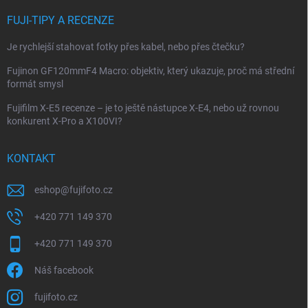
FUJI-TIPY A RECENZE
Je rychlejší stahovat fotky přes kabel, nebo přes čtečku?
Fujinon GF120mmF4 Macro: objektiv, který ukazuje, proč má střední
formát smysl
Fujifilm X-E5 recenze – je to ještě nástupce X-E4, nebo už rovnou
konkurent X-Pro a X100VI?
KONTAKT
eshop
@
fujifoto.cz
+420 771 149 370
+420 771 149 370
Náš facebook
fujifoto.cz