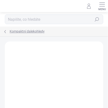
Přejít
na
obsah
Hledat
Kompaktní dalekohledy