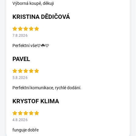
Výborná koupě, děkuji
KRISTINA DĚDIČOVÁ
7.8.2026
Perfektní vše🩷☘️🩷
PAVEL
5.8.2026
Perfektní komunikace, rychlé dodání.
KRYSTOF KLIMA
4.8.2026
funguje dobře