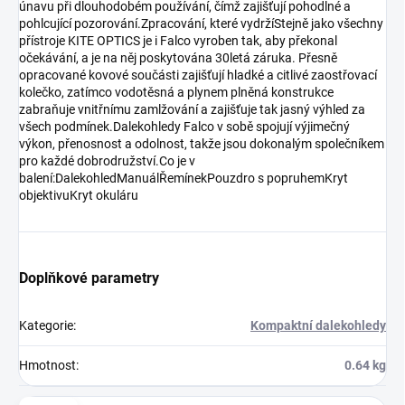
únavu při dlouhodobém používání, čímž zajišťují pohodlné a
pohlcující pozorování.Zpracování, které vydržíStejně jako všechny
přístroje KITE OPTICS je i Falco vyroben tak, aby překonal
očekávání, a je na něj poskytována 30letá záruka. Přesně
opracované kovové součásti zajišťují hladké a citlivé zaostřovací
kolečko, zatímco vodotěsná a plynem plněná konstrukce
zabraňuje vnitřnímu zamlžování a zajišťuje tak jasný výhled za
všech podmínek.Dalekohledy Falco v sobě spojují výjimečný
výkon, přenosnost a odolnost, takže jsou dokonalým společníkem
pro každé dobrodružství.Co je v
balení:DalekohledManuálŘemínekPouzdro s popruhemKryt
objektivuKryt okuláru
Doplňkové parametry
Kategorie
:
Kompaktní dalekohledy
Hmotnost
:
0.64 kg