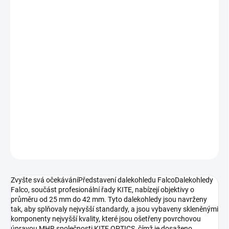
−
+
Přidat do košíku
Dalekohledy Falco od společnosti KITE jsou výjimečným
přírůstkem do jejich profesionální řady a nabízejí objektivy o
průměru od 25 mm do 42 mm. Jsou precizně navrženy a vyrobeny
tak, aby splňovaly nejvyšší standardy, a poskytují výjimečný výkon
jak pro milovníky přírody, tak pro profesionály, kteří hledají
bezkonkurenční jasnost a spolehlivost.
DETAILNÍ INFORMACE
ZEPTAT SE
HLÍDAT
Zvyšte svá očekáváníPředstavení dalekohledu FalcoDalekohledy
Falco, součást profesionální řady KITE, nabízejí objektivy o
průměru od 25 mm do 42 mm. Tyto dalekohledy jsou navrženy
tak, aby splňovaly nejvyšší standardy, a jsou vybaveny skleněnými
komponenty nejvyšší kvality, které jsou ošetřeny povrchovou
úpravou MHR společnosti KITE OPTICS, čímž je dosaženo