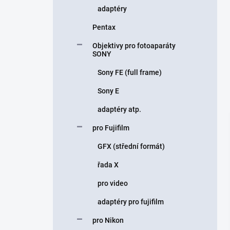
adaptéry
Pentax
Objektivy pro fotoaparáty
SONY
Sony FE (full frame)
Sony E
adaptéry atp.
pro Fujifilm
GFX (střední formát)
řada X
pro video
adaptéry pro fujifilm
pro Nikon