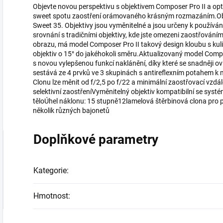
Objevte novou perspektivu s objektivem Composer Pro II a opt
sweet spotu zaostření orámovaného krásným rozmazáním.Obje
Sweet 35. Objektivy jsou vyměnitelné a jsou určeny k použív
srovnání s tradičními objektivy, kde jste omezeni zaostřování
obrazu, má model Composer Pro II takový design kloubu s kul
objektiv o 15° do jakéhokoli směru.Aktualizovaný model Comp
s novou vylepšenou funkcí naklánění, díky které se snadněji o
sestává ze 4 prvků ve 3 skupinách s antireflexním potahem k m
Clonu lze měnit od f/2,5 po f/22 a minimální zaostřovací vzd
selektivní zaostřeníVyměnitelný objektiv kompatibilní se sy
těloÚhel náklonu: 15 stupně12lamelová štěrbinová clona pro p
několik různých bajonetů
Doplňkové parametry
Kategorie
:
Hmotnost
: