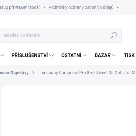
stup při vrácení zboží
Podmínky ochrany osobních údajů
Hledat
PŘÍSLUŠENSTVÍ
OSTATNÍ
BAZAR
TISK
oser Objektivy
Lensbaby Composer Pro II w/ Sweet 35 Optic for M
8 
7 2
Měr
NA
cena
MOŽ