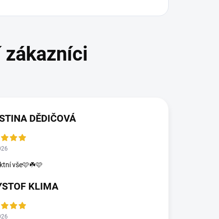
STINA DĚDIČOVÁ
026
ktní vše🩷☘️🩷
YSTOF KLIMA
026