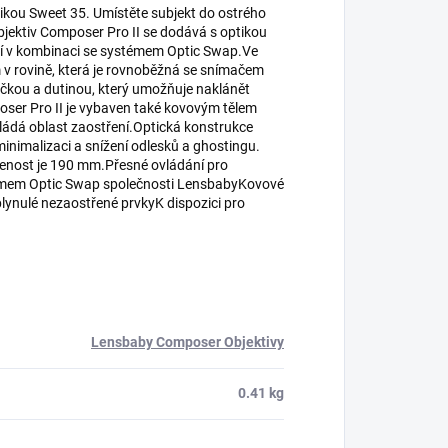
ikou Sweet 35. Umístěte subjekt do ostrého
ktiv Composer Pro II se dodává s optikou
ání v kombinaci se systémem Optic Swap.Ve
m v rovině, která je rovnoběžná se snímačem
ičkou a dutinou, který umožňuje naklánět
oser Pro II je vybaven také kovovým tělem
vládá oblast zaostření.Optická konstrukce
inimalizaci a snížení odlesků a ghostingu.
álenost je 190 mm.Přesné ovládání pro
stémem Optic Swap společnosti LensbabyKovové
lynulé nezaostřené prvkyK dispozici pro
Lensbaby Composer Objektivy
0.41 kg