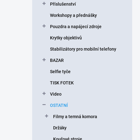
Příslušenství
í
p
Workshopy a přednášky
a
n
Pouzdra a napájecí zdroje
e
Krytky objektivů
l
Stabilizátory pro mobilní telefony
BAZAR
Selfie tyče
TISK FOTEK
Video
OSTATNÍ
Filmy a temná komora
Držáky
Kouřové stroje