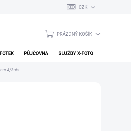
CZK
PRÁZDNÝ KOŠÍK
NÁKUPNÍ
KOŠÍK
 FOTEK
PŮJČOVNA
SLUŽBY X-FOTO
KONTAKTY
icro 4/3rds
790 Kč
64 Kč bez DPH
ná
 DOTAZ
:
NOSTI DORUČENÍ