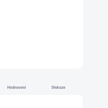
−
+
Přidat do košíku
ptikou Lensbaby Composer Pro II 35 pro bajonet
o 4/3 objevíte novou perspektivu fotografování.
těte subjekt do ostrého sweet spotu zaostření
movaného krásným rozmazáním.
ILNÍ INFORMACE
ZEPTAT SE
HLÍDAT
Hodnocení
Diskuze