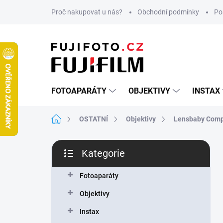
Přejít
Proč nakupovat u nás?
Obchodní podmínky
Po
na
obsah
FOTOAPARÁTY
OBJEKTIVY
INSTAX
Domů
OSTATNÍ
Objektivy
Lensbaby Comp
P
Kategorie
o
Přeskočit
s
kategorie
t
Fotoaparáty
r
Objektivy
a
n
Instax
n