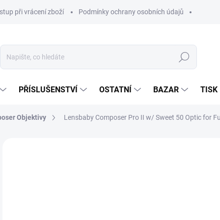
stup při vrácení zboží
Podmínky ochrany osobních údajů
Hledat
PŘÍSLUŠENSTVÍ
OSTATNÍ
BAZAR
TISK
oser Objektivy
Lensbaby Composer Pro II w/ Sweet 50 Optic for Fu
7 
6 2
Měr
SKL
cena
MŮŽ
DO:
14.