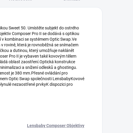
ikou Sweet 50. Umístěte subjekt do ostrého
ktiv Composer Pro II se dodává s optikou
ání v kombinaci se systémem Optic Swap.Ve
m v rovině, která je rovnoběžná se snímačem
ičkou a dutinou, který umožňuje naklánět
oser Pro II je vybaven také kovovým tělem
vládá oblast zaostření.Optická konstrukce
inimalizaci a snížení odlesků a ghostingu.
álenost je 380 mm.Přesné ovládání pro
stémem Optic Swap společnosti LensbabyKovové
lynulé nezaostřené prvkyK dispozici pro
Lensbaby Composer Objektivy