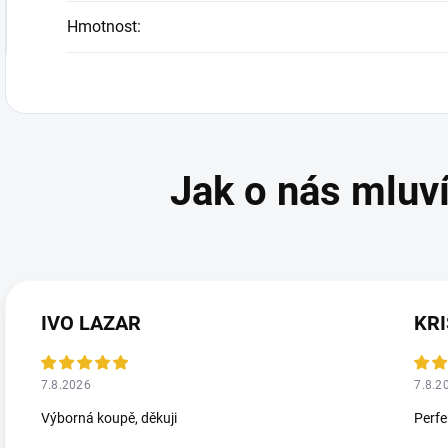
Hmotnost
:
IVO LAZAR
KRI
7.8.2026
7.8.2
Výborná koupě, děkuji
Perfe