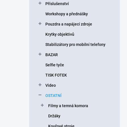
Příslušenství
í
p
Workshopy a přednášky
a
n
Pouzdra a napájecí zdroje
e
Krytky objektivů
l
Stabilizátory pro mobilní telefony
BAZAR
Selfie tyče
TISK FOTEK
Video
OSTATNÍ
Filmy a temná komora
Držáky
Kouřové stroje