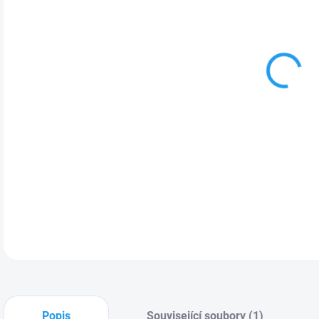
MOŽ
Obje
Swee
sub
sno
a n
DETA
Popis
Související soubory (1)