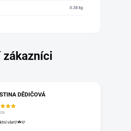
0.38 kg
STINA DĚDIČOVÁ
026
ktní vše🩷☘️🩷