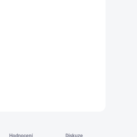
NOSTI DORUČENÍ
−
+
Přidat do košíku
ktiv fotoaparátu Composer Pro II s optikou
t 50 osvětlí nepostradatelné detaily a zvýrazní
jekt v ostrém sweet spotu zaostření orámovaném
vým rozmazáním. Docílíte tak jedinečného, silného
áladového vzhledu.
ILNÍ INFORMACE
ZEPTAT SE
HLÍDAT
Hodnocení
Diskuze