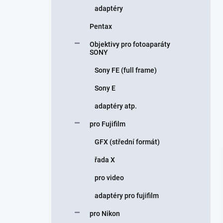
adaptéry
Pentax
Objektivy pro fotoaparáty
SONY
Sony FE (full frame)
Sony E
adaptéry atp.
pro Fujifilm
GFX (střední formát)
řada X
pro video
adaptéry pro fujifilm
pro Nikon