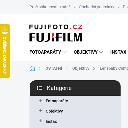
Přejít
Proč nakupovat u nás?
Obchodní podmínky
Po
na
obsah
FOTOAPARÁTY
OBJEKTIVY
INSTAX
Domů
OSTATNÍ
Objektivy
Lensbaby Comp
P
Kategorie
o
Přeskočit
s
kategorie
t
Fotoaparáty
r
Objektivy
a
n
Instax
n