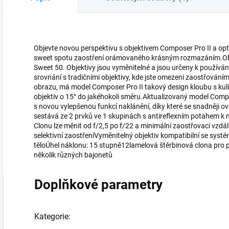
Objevte novou perspektivu s objektivem Composer Pro II a opt
sweet spotu zaostření orámovaného krásným rozmazáním.Obje
Sweet 50. Objektivy jsou vyměnitelné a jsou určeny k použív
srovnání s tradičními objektivy, kde jste omezeni zaostřování
obrazu, má model Composer Pro II takový design kloubu s kul
objektiv o 15° do jakéhokoli směru.Aktualizovaný model Comp
s novou vylepšenou funkcí naklánění, díky které se snadněji o
sestává ze 2 prvků ve 1 skupinách s antireflexním potahem k m
Clonu lze měnit od f/2,5 po f/22 a minimální zaostřovací vzd
selektivní zaostřeníVyměnitelný objektiv kompatibilní se sy
těloÚhel náklonu: 15 stupně12lamelová štěrbinová clona pro p
několik různých bajonetů
Doplňkové parametry
Kategorie
: