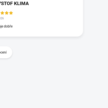
YSTOF KLIMA
026
je dobře
ocení