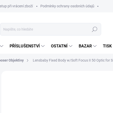
stup při vrácení zboží
Podmínky ochrany osobních údajů
Hledat
PŘÍSLUŠENSTVÍ
OSTATNÍ
BAZAR
TISK
oser Objektivy
Lensbaby Fixed Body w/Soft Focus II 50 Optic for 
7 
5 8
Měr
SKL
cena
MŮŽ
DO:
14.