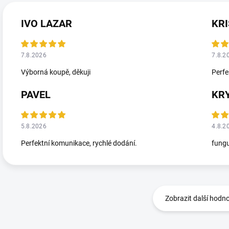
IVO LAZAR
KRI
7.8.2026
7.8.2
Výborná koupě, děkuji
Perfe
PAVEL
KR
5.8.2026
4.8.2
Perfektní komunikace, rychlé dodání.
fungu
Zobrazit další hodn