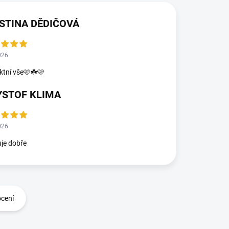
STINA DĚDIČOVÁ
026
ktní vše🩷☘️🩷
YSTOF KLIMA
026
je dobře
ocení