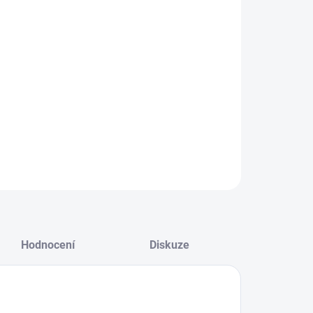
NOSTI DORUČENÍ
−
+
Přidat do košíku
ZEPTAT SE
HLÍDAT
Hodnocení
Diskuze