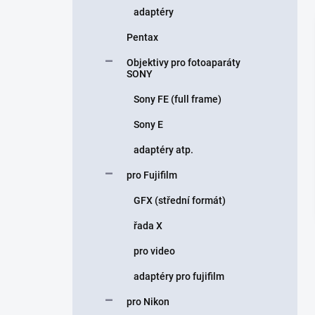
adaptéry
Pentax
Objektivy pro fotoaparáty
SONY
Sony FE (full frame)
Sony E
adaptéry atp.
pro Fujifilm
GFX (střední formát)
řada X
pro video
adaptéry pro fujifilm
pro Nikon