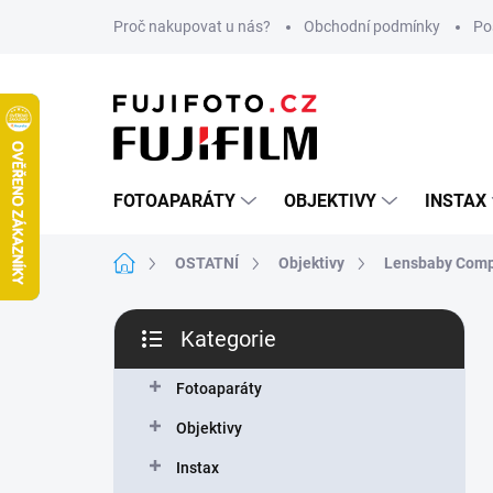
Přejít
Proč nakupovat u nás?
Obchodní podmínky
Po
na
obsah
FOTOAPARÁTY
OBJEKTIVY
INSTAX
Domů
OSTATNÍ
Objektivy
Lensbaby Comp
P
Kategorie
o
Přeskočit
s
kategorie
t
Fotoaparáty
r
Objektivy
a
n
Instax
n