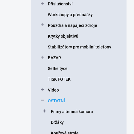
Příslušenství
í
p
Workshopy a přednášky
a
n
Pouzdra a napájecí zdroje
e
Krytky objektivů
l
Stabilizátory pro mobilní telefony
BAZAR
Selfie tyče
TISK FOTEK
Video
OSTATNÍ
Filmy a temná komora
Držáky
Kouřové stroje