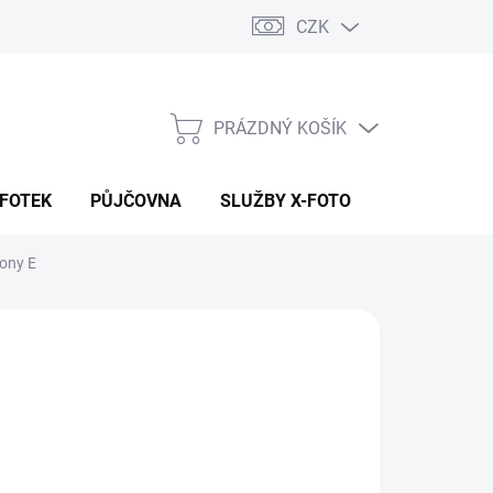
CZK
PRÁZDNÝ KOŠÍK
NÁKUPNÍ
KOŠÍK
 FOTEK
PŮJČOVNA
SLUŽBY X-FOTO
KONTAKTY
Sony E
090 Kč
60 Kč bez DPH
ná
ADEM (CENTRÁLA EU SKLAD)
:
EME DORUČIT
8.2026