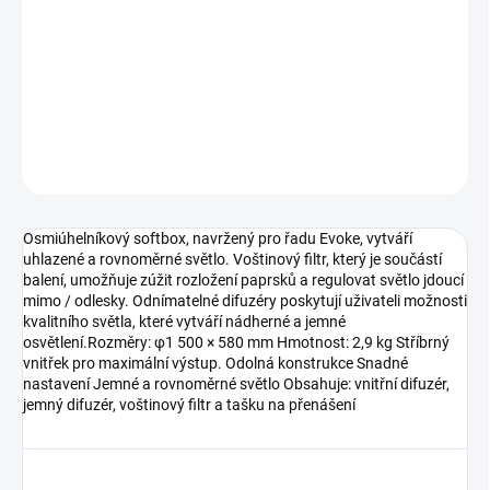
−
+
Přidat do košíku
Osmiúhelníkový softbox 150 cm s bajonetem NL.
DETAILNÍ INFORMACE
ZEPTAT SE
HLÍDAT
Osmiúhelníkový softbox, navržený pro řadu Evoke, vytváří
uhlazené a rovnoměrné světlo. Voštinový filtr, který je součástí
balení, umožňuje zúžit rozložení paprsků a regulovat světlo jdoucí
mimo / odlesky. Odnímatelné difuzéry poskytují uživateli možnosti
kvalitního světla, které vytváří nádherné a jemné
osvětlení.Rozměry: φ1 500 × 580 mm Hmotnost: 2,9 kg Stříbrný
vnitřek pro maximální výstup. Odolná konstrukce Snadné
nastavení Jemné a rovnoměrné světlo Obsahuje: vnitřní difuzér,
jemný difuzér, voštinový filtr a tašku na přenášení