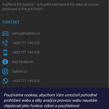
Fujifilm X-E5 recenze – je to ještě nástupce X-E4, nebo už rovnou
konkurent X-Pro a X100VI?
KONTAKT
eshop
@
fujifoto.cz
+420 771 149 370
+420 771 149 370
Náš facebook
fujifoto.cz
+420 771 149 370
PŘIJÍMÁME ONLINE PLATBY
Používáme cookies, abychom Vám umožnili pohodlné
prohlížení webu a díky analýze provozu webu neustále
zlepšovali jeho funkce, výkon a použitelnost