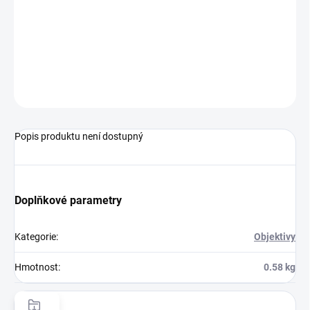
DORUČENÍ
−
+
Přidat do košíku
ZEPTAT SE
HLÍDAT
Popis produktu není dostupný
Doplňkové parametry
Kategorie
:
Objektivy
Hmotnost
:
0.58 kg