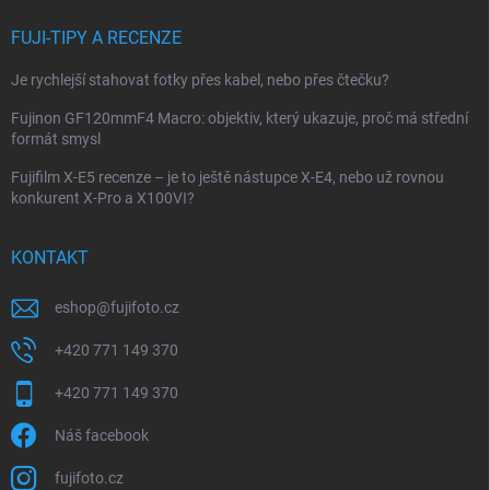
FUJI-TIPY A RECENZE
Je rychlejší stahovat fotky přes kabel, nebo přes čtečku?
Fujinon GF120mmF4 Macro: objektiv, který ukazuje, proč má střední
formát smysl
Fujifilm X-E5 recenze – je to ještě nástupce X-E4, nebo už rovnou
konkurent X-Pro a X100VI?
KONTAKT
eshop
@
fujifoto.cz
+420 771 149 370
+420 771 149 370
Náš facebook
fujifoto.cz