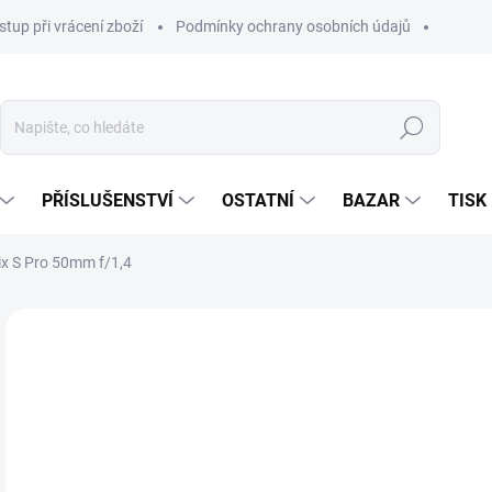
stup při vrácení zboží
Podmínky ochrany osobních údajů
Hledat
PŘÍSLUŠENSTVÍ
OSTATNÍ
BAZAR
TISK
x S Pro 50mm f/1,4
60
47 
Měr
SKL
cena
MŮŽ
DO:
14.