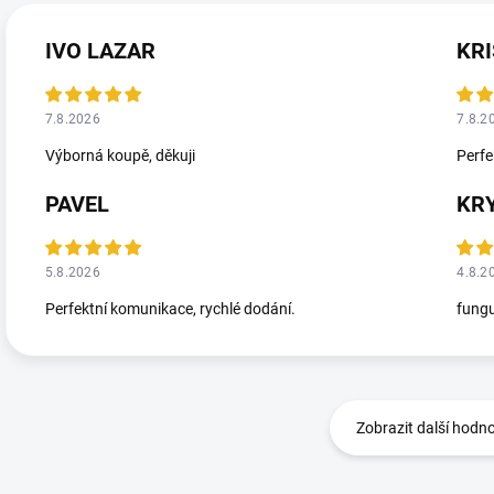
IVO LAZAR
KRI
7.8.2026
7.8.2
Výborná koupě, děkuji
Perfe
PAVEL
KR
5.8.2026
4.8.2
Perfektní komunikace, rychlé dodání.
fungu
Zobrazit další hodn