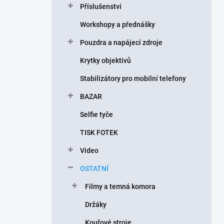
Příslušenství
í
p
Workshopy a přednášky
a
n
Pouzdra a napájecí zdroje
e
Krytky objektivů
l
Stabilizátory pro mobilní telefony
BAZAR
Selfie tyče
TISK FOTEK
Video
OSTATNÍ
Filmy a temná komora
Držáky
Kouřové stroje