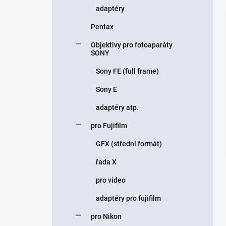
adaptéry
Pentax
Objektivy pro fotoaparáty
SONY
Sony FE (full frame)
Sony E
adaptéry atp.
pro Fujifilm
GFX (střední formát)
řada X
pro video
adaptéry pro fujifilm
pro Nikon