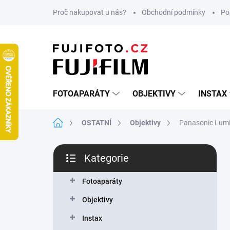
Přejít
Proč nakupovat u nás?
Obchodní podmínky
Po
na
obsah
FOTOAPARÁTY
OBJEKTIVY
INSTAX
Domů
OSTATNÍ
Objektivy
Panasonic Lumi
P
Kategorie
o
Přeskočit
s
kategorie
t
Fotoaparáty
r
Objektivy
a
n
Instax
n