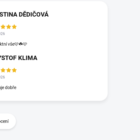
STINA DĚDIČOVÁ
026
ktní vše🩷☘️🩷
YSTOF KLIMA
026
je dobře
ocení