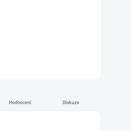
NOSTI DORUČENÍ
−
+
Přidat do košíku
ZEPTAT SE
HLÍDAT
Hodnocení
Diskuze