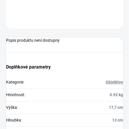
−
+
Přidat do košíku
ZEPTAT SE
HLÍDAT
Popis produktu není dostupný
Doplňkové parametry
Kategorie
:
Objektivy
Hmotnost
:
0.92 kg
Výška
:
17,7 cm
Hloubka
:
13 cm