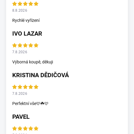
8.8.2026
Rychlé vyřízení
IVO LAZAR
7.8.2026
Výborná koupě, děkuji
KRISTINA DĚDIČOVÁ
7.8.2026
Perfektní vše🩷☘️🩷
PAVEL