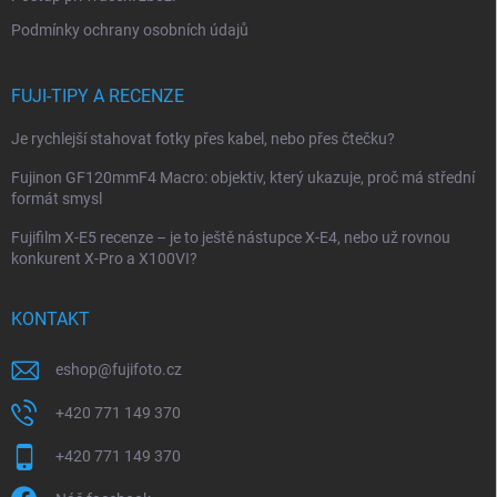
Podmínky ochrany osobních údajů
FUJI-TIPY A RECENZE
Je rychlejší stahovat fotky přes kabel, nebo přes čtečku?
Fujinon GF120mmF4 Macro: objektiv, který ukazuje, proč má střední
formát smysl
Fujifilm X-E5 recenze – je to ještě nástupce X-E4, nebo už rovnou
konkurent X-Pro a X100VI?
KONTAKT
eshop
@
fujifoto.cz
+420 771 149 370
+420 771 149 370