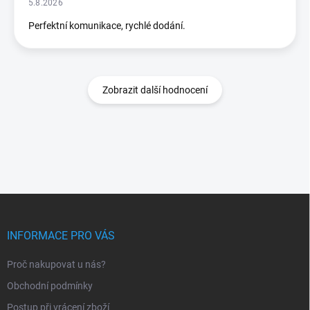
5.8.2026
Perfektní komunikace, rychlé dodání.
Zobrazit další hodnocení
Z
á
p
INFORMACE PRO VÁS
a
t
Proč nakupovat u nás?
í
Obchodní podmínky
Postup při vrácení zboží