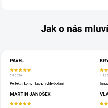
PAVEL
KR
5.8.2026
4.8.2
Perfektní komunikace, rychlé dodání.
fungu
MARTIN JANOŠEK
VL