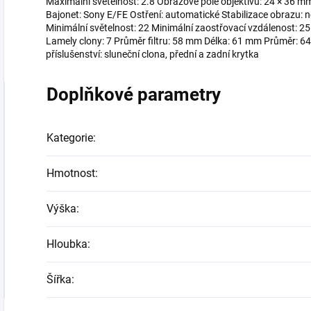
Maximální světelnost: 2.8 Obrazové pole objektivu: 24 × 36 mm
Bajonet: Sony E/FE Ostření: automatické Stabilizace obrazu: n
Minimální světelnost: 22 Minimální zaostřovací vzdálenost: 2
Lamely clony: 7 Průměr filtru: 58 mm Délka: 61 mm Průměr:
příslušenství: sluneční clona, přední a zadní krytka
Doplňkové parametry
Kategorie
:
Hmotnost
:
Výška
:
Hloubka
:
Šířka
: