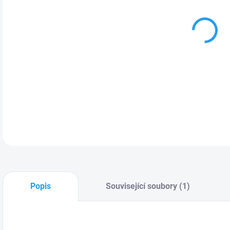
Malý
ostř
Lze
sní
DETA
Popis
Související soubory (1)