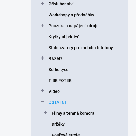
Příslušenství
í
p
Workshopy a přednášky
a
n
Pouzdra a napájecí zdroje
e
Krytky objektivů
l
Stabilizátory pro mobilní telefony
BAZAR
Selfie tyče
TISK FOTEK
Video
OSTATNÍ
Filmy a temná komora
Držáky
Kouřové stroje