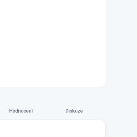
−
+
Přidat do košíku
 a lehký ultra širokoúhlý objektiv s automatickým
ením pro full frame bezzrcadlové fotoaparáty Sony.
 ho použít také na modelech fotoaparátů se
mačem APS-C.
ILNÍ INFORMACE
ZEPTAT SE
HLÍDAT
Hodnocení
Diskuze