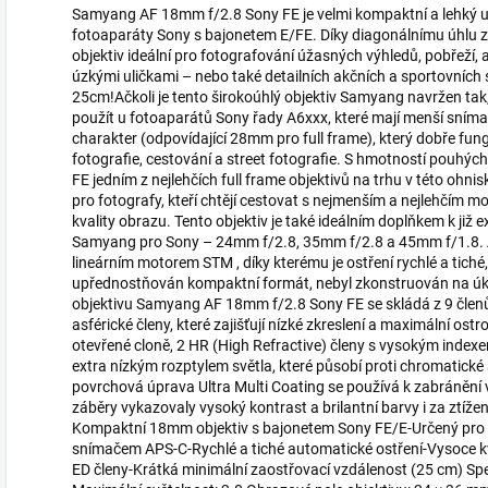
Samyang AF 18mm f/2.8 Sony FE je velmi kompaktní a lehký ult
fotoaparáty Sony s bajonetem E/FE. Díky diagonálnímu úhlu zá
objektiv ideální pro fotografování úžasných výhledů, pobřeží,
úzkými uličkami – nebo také detailních akčních a sportovních
25cm!Ačkoli je tento širokoúhlý objektiv Samyang navržen tak, a
použít u fotoaparátů Sony řady A6xxx, které mají menší sníma
charakter (odpovídající 28mm pro full frame), který dobře fun
fotografie, cestování a street fotografie. S hmotností pouh
FE jedním z nejlehčích full frame objektivů na trhu v této ohnisko
pro fotografy, kteří chtějí cestovat s nejmenším a nejlehčím
kvality obrazu. Tento objektiv je také ideálním doplňkem k již e
Samyang pro Sony – 24mm f/2.8, 35mm f/2.8 a 45mm f/1.8. A
lineárním motorem STM , díky kterému je ostření rychlé a tiché,
upřednostňován kompaktní formát, nebyl zkonstruován na úko
objektivu Samyang AF 18mm f/2.8 Sony FE se skládá z 9 členů
asférické členy, které zajišťují nízké zkreslení a maximální ostr
otevřené cloně, 2 HR (High Refractive) členy s vysokým indexe
extra nízkým rozptylem světla, které působí proti chromatické a
povrchová úprava Ultra Multi Coating se používá k zabránění 
záběry vykazovaly vysoký kontrast a brilantní barvy i za ztíže
Kompaktní 18mm objektiv s bajonetem Sony FE/E-Určený pro full
snímačem APS-C-Rychlé a tiché automatické ostření-Vysoce kva
ED členy-Krátká minimální zaostřovací vzdálenost (25 cm) Sp