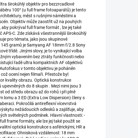
ra širokúhlý objektiv pro bezzrcadlové
běru 100° (u full frame fotoaparátů) je tento
 architektury, měst s rušnými náměstími a
 scén. Objektiv může zaostřit už na pouhých
by pokrýval full frame formát , lze jej také
č APS-C. Zde získává všestrannější širokoúhlý
guje pro témata, jako jsou skupinové
ých 145 gramů je Samyang AF 18mm f/2.8 Sony
vé třídě. Jinými slovy, je to vynikající volba
 možným vybavením bez ztráty funkčnosti nebo
xistující řadě ultra kompaktních AF objektivů
utofokus v tomto objektivu je poháněn
 což ocení nejen filmaři. Přestože byl
r kvality obrazu. Optická konstrukce
 upevněných do 8 skupin . Mezi nimi jsou 3
ost od středu obrazu až do rohů i při plně
m lomu a 3 ED (Extra Low Dispersion) členy s
beraci. Pokročilá antireflexní vícevrstvá
výskytu nežádoucích odlesků a zajišťuje, aby
ných světelných podmínek. Hlavní vlastnosti: -
 frame formáty, ale lze jej také použít se
litní optická konstrukce s asférickými, HR a
ecifikace: Ohnisková vzdálenost: 18 mm