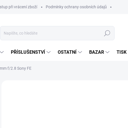
stup při vrácení zboží
Podmínky ochrany osobních údajů
Hledat
PŘÍSLUŠENSTVÍ
OSTATNÍ
BAZAR
TISK
mm f/2.8 Sony FE
9 2
7 2
Měr
NA
cena
MOŽ