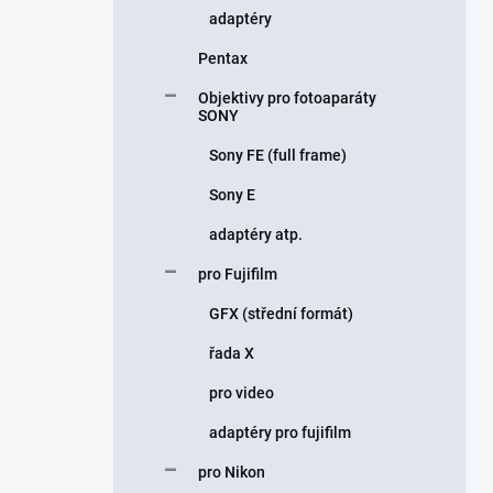
adaptéry
Pentax
Objektivy pro fotoaparáty
SONY
Sony FE (full frame)
Sony E
adaptéry atp.
pro Fujifilm
GFX (střední formát)
řada X
pro video
adaptéry pro fujifilm
pro Nikon