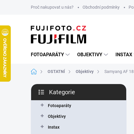
Přejít
Proč nakupovat u nás?
Obchodní podmínky
Po
na
obsah
FOTOAPARÁTY
OBJEKTIVY
INSTAX
Domů
OSTATNÍ
Objektivy
Samyang AF 18
P
Kategorie
o
Přeskočit
s
kategorie
t
Fotoaparáty
r
Objektivy
a
n
Instax
n