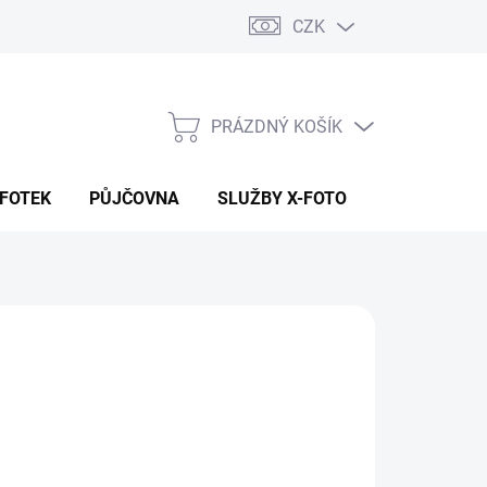
CZK
PRÁZDNÝ KOŠÍK
NÁKUPNÍ
KOŠÍK
 FOTEK
PŮJČOVNA
SLUŽBY X-FOTO
KONTAKTY
8 790 Kč
90 Kč
64 Kč bez DPH
ná
 DOTAZ
:
NOSTI DORUČENÍ