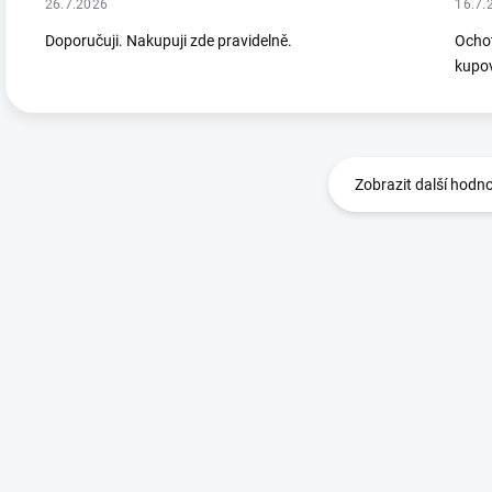
26.7.2026
16.7.
Doporučuji. Nakupuji zde pravidelně.
Ochot
kupov
Zobrazit další hodn