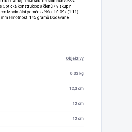
 (full frame). Také sedí na snímače APS-C
e Optická konstrukce: 8 členů / 9 skupin
5 cm Maximální poměr zvětšení: 0.09x (1:11)
 64 mm Hmotnost: 145 gramů Dodávané
Objektivy
0.33 kg
12,3 cm
12 cm
12 cm