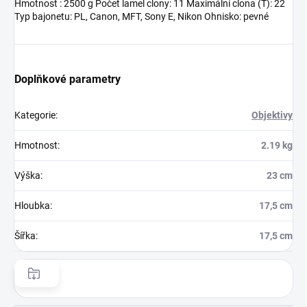
Hmotnost : 2500 g Počet lamel clony: 11 Maximální clona (T): 22
Typ bajonetu: PL, Canon, MFT, Sony E, Nikon Ohnisko: pevné
Doplňkové parametry
Kategorie
:
Objektivy
Hmotnost
:
2.19 kg
Výška
:
23 cm
Hloubka
:
17,5 cm
Šířka
:
17,5 cm