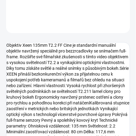
DETAILNÍ INFORMACE
ZEPTAT SE
HLÍDAT
Objektiv Xeen 135mm T2.2 FF Cine je standardní manuální
objektiv navržený speciálně pro bezzrcadlovky se snímačem full-
frame. Rozšiřte své filmařské zkušenosti s tímto video objektivem
s vysokou světelností T2.2 a vynikajícími optickými vlastnostmi.
Díky tomu získáte světlé a reálné snímky s působivým bokeh.Série
XEEN přináší bezkonkurenční výkon za přijatelnou cenu k
uspokojení potřeb kameramanů a filmařů bez ohledu na situaci
nebo zařízení. Hlavní vlastnosti: Vysoká rychlost při zhoršených
světelných podmínkách se světelností T2.211 lamel clony pro
kruhový bokeh Ergonomicky navržený prstenec ostření a clony
pro rychlou a pohodlnou korekci při natáčeníKalibrovaná stupnice
zaostření v metrických nebo britských jednotkách Vynikající
optický výkon s technologií vícevrstvé povrchové úpravy Pokrývá
full-frame senzory Pevný a spolehlivý kovový kryt Technické
parametry: Ohnisková vzdálenost: 135 mm Světelnost: 2.2
Minimální zaostřovací vzdálenost: 80 cm Délka: 117,6 mm