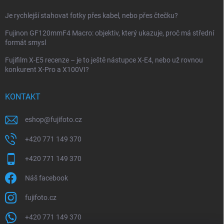
Je rychlejší stahovat fotky přes kabel, nebo přes čtečku?
Fujinon GF120mmF4 Macro: objektiv, který ukazuje, proč má střední
formát smysl
Fujifilm X-E5 recenze – je to ještě nástupce X-E4, nebo už rovnou
konkurent X-Pro a X100VI?
KONTAKT
eshop
@
fujifoto.cz
+420 771 149 370
+420 771 149 370
Náš facebook
fujifoto.cz
+420 771 149 370