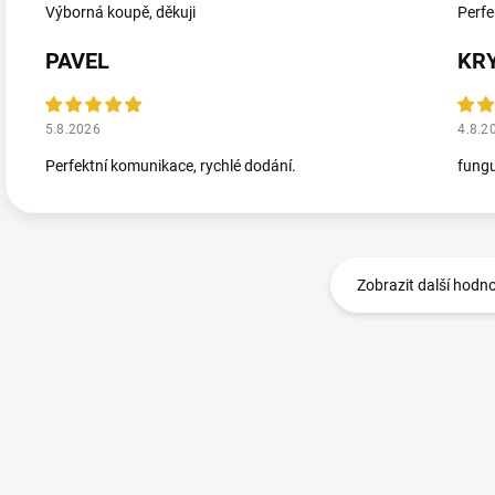
Výborná koupě, děkuji
Perfe
PAVEL
KR
5.8.2026
4.8.2
Perfektní komunikace, rychlé dodání.
fungu
Zobrazit další hodn