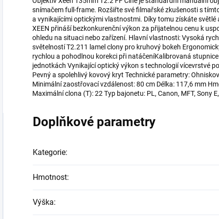
Objektiv Xeen 135mm T2.2 FF Cine je standardní manuální obj
snímačem full-frame. Rozšiřte své filmařské zkušenosti s tímt
a vynikajícími optickými vlastnostmi. Díky tomu získáte světl
XEEN přináší bezkonkurenční výkon za přijatelnou cenu k usp
ohledu na situaci nebo zařízení. Hlavní vlastnosti: Vysoká ry
světelností T2.211 lamel clony pro kruhový bokeh Ergonomicky
rychlou a pohodlnou korekci při natáčeníKalibrovaná stupnice
jednotkách Vynikající optický výkon s technologií vícevrstvé 
Pevný a spolehlivý kovový kryt Technické parametry: Ohnisko
Minimální zaostřovací vzdálenost: 80 cm Délka: 117,6 mm Hmo
Maximální clona (T): 22 Typ bajonetu: PL, Canon, MFT, Sony E
Doplňkové parametry
Kategorie
:
Hmotnost
:
Výška
: