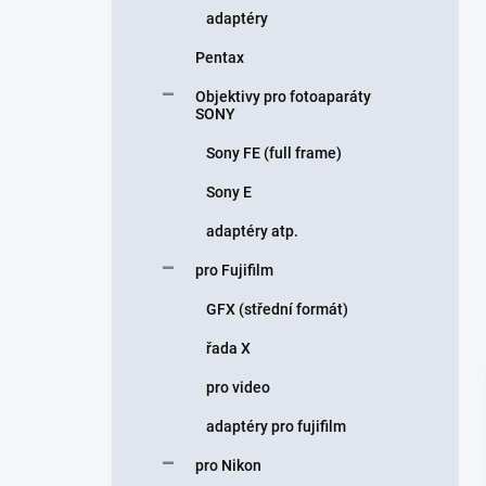
adaptéry
Pentax
Objektivy pro fotoaparáty
SONY
Sony FE (full frame)
Sony E
adaptéry atp.
pro Fujifilm
GFX (střední formát)
řada X
pro video
adaptéry pro fujifilm
pro Nikon