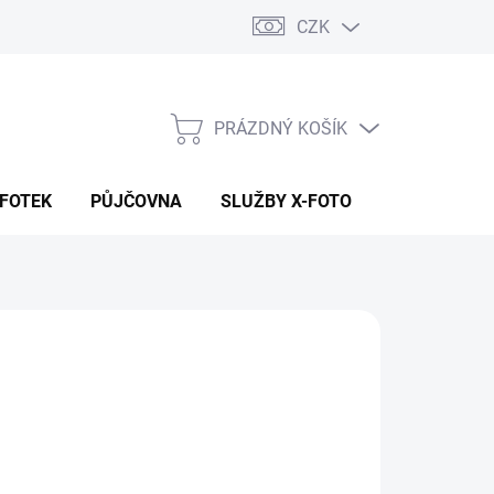
CZK
PRÁZDNÝ KOŠÍK
NÁKUPNÍ
KOŠÍK
 FOTEK
PŮJČOVNA
SLUŽBY X-FOTO
KONTAKTY
30 890 Kč
 790 Kč
529 Kč bez DPH
ná
 DOTAZ
:
NOSTI DORUČENÍ