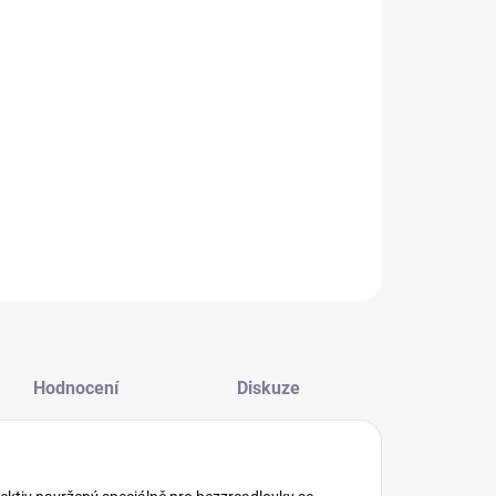
−
+
Přidat do košíku
ILNÍ INFORMACE
ZEPTAT SE
HLÍDAT
Hodnocení
Diskuze