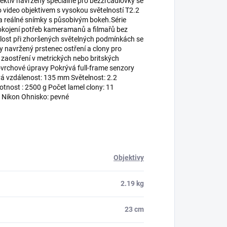
ektiv navržený speciálně pro bezzrcadlovky se
o video objektivem s vysokou světelností T2.2
é a reálné snímky s působivým bokeh.Série
okojení potřeb kameramanů a filmařů bez
chlost při zhoršených světelných podmínkách se
 navržený prstenec ostření a clony pro
 zaostření v metrických nebo britských
povrchové úpravy Pokrývá full-frame senzory
vá vzdálenost: 135 mm Světelnost: 2.2
tnost : 2500 g Počet lamel clony: 11
, Nikon Ohnisko: pevné
Objektivy
2.19 kg
23 cm