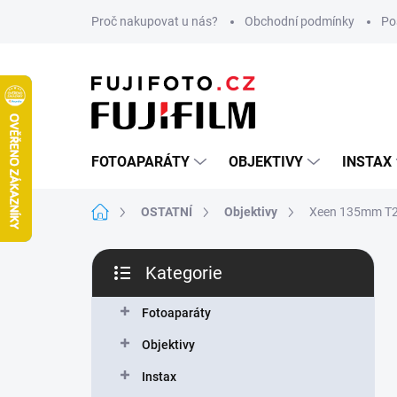
Přejít
Proč nakupovat u nás?
Obchodní podmínky
Po
na
obsah
FOTOAPARÁTY
OBJEKTIVY
INSTAX
Domů
OSTATNÍ
Objektivy
Xeen 135mm T2
P
Kategorie
o
Přeskočit
s
kategorie
t
Fotoaparáty
r
Objektivy
a
n
Instax
n