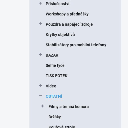
Příslušenství
í
p
Workshopy a přednášky
a
n
Pouzdra a napájecí zdroje
e
Krytky objektivů
l
Stabilizátory pro mobilní telefony
BAZAR
Selfie tyče
TISK FOTEK
Video
OSTATNÍ
Filmy a temná komora
Držáky
Kouřové stroje