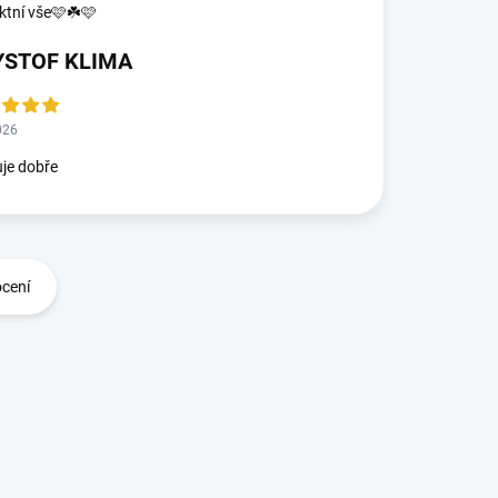
ktní vše🩷☘️🩷
YSTOF KLIMA
026
je dobře
ocení