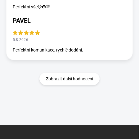
Perfektní vše🩷☘️🩷
PAVEL
5.8.2026
Perfektní komunikace, rychlé dodání.
Zobrazit další hodnocení
Z
á