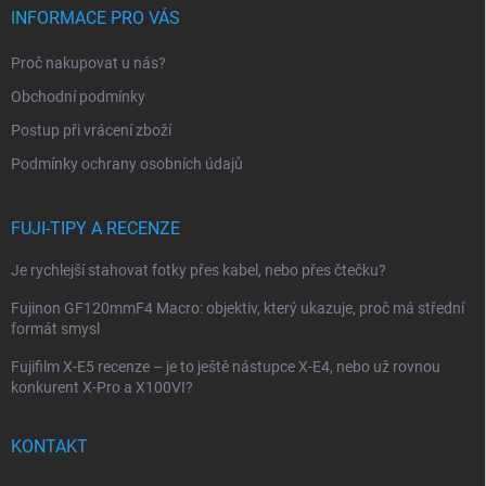
p
INFORMACE PRO VÁS
a
t
Proč nakupovat u nás?
í
Obchodní podmínky
Postup při vrácení zboží
Podmínky ochrany osobních údajů
FUJI-TIPY A RECENZE
Je rychlejší stahovat fotky přes kabel, nebo přes čtečku?
Fujinon GF120mmF4 Macro: objektiv, který ukazuje, proč má střední
formát smysl
Fujifilm X-E5 recenze – je to ještě nástupce X-E4, nebo už rovnou
konkurent X-Pro a X100VI?
KONTAKT