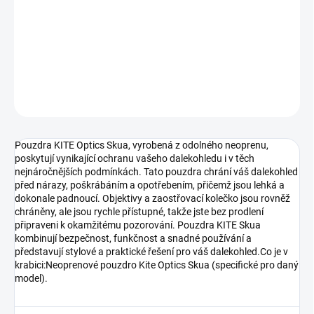
Pouzdra KITE Optics Skua jsou vyrobena z odolného neoprenu a
nabízejí vynikající ochranu vašeho dalekohledu i v náročných
podmínkách.
DETAILNÍ INFORMACE
ZEPTAT SE
HLÍDAT
Pouzdra KITE Optics Skua, vyrobená z odolného neoprenu,
poskytují vynikající ochranu vašeho dalekohledu i v těch
nejnáročnějších podmínkách. Tato pouzdra chrání váš dalekohled
před nárazy, poškrábáním a opotřebením, přičemž jsou lehká a
dokonale padnoucí. Objektivy a zaostřovací kolečko jsou rovněž
chráněny, ale jsou rychle přístupné, takže jste bez prodlení
připraveni k okamžitému pozorování. Pouzdra KITE Skua
kombinují bezpečnost, funkčnost a snadné používání a
představují stylové a praktické řešení pro váš dalekohled.Co je v
krabici:Neoprenové pouzdro Kite Optics Skua (specifické pro daný
model).