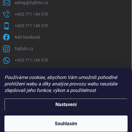
eshop
@
fujifoto.cz
+420 771 149 370
+420 771 149 370
Náš facebook
fujifoto.cz
+420 771 149 370
PŘIJÍMÁME ONLINE PLATBY
Používáme cookies, abychom Vám umožnili pohodlné
prohlížení webu a díky analýze provozu webu neustále
zlepšovali jeho funkce, výkon a použitelnost
Nastavení
Copyright 2026
FUJIFOTO.CZ
. Všechna práva vyhrazena.
Souhlasím
Vytvořil Shoptet