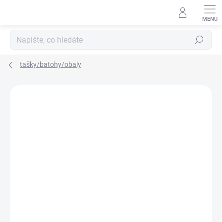
Přejít
na
obsah
Hledat
tašky/batohy/obaly