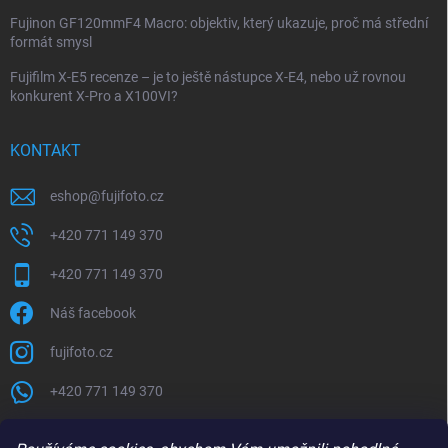
Fujinon GF120mmF4 Macro: objektiv, který ukazuje, proč má střední
formát smysl
Fujifilm X-E5 recenze – je to ještě nástupce X-E4, nebo už rovnou
konkurent X-Pro a X100VI?
KONTAKT
eshop
@
fujifoto.cz
+420 771 149 370
+420 771 149 370
Náš facebook
fujifoto.cz
+420 771 149 370
PŘIJÍMÁME ONLINE PLATBY