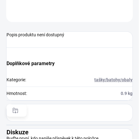
ZEPTAT SE
HLÍDAT
Popis produktu není dostupný
Doplňkové parametry
Kategorie
:
tašky/batohy/obaly
Hmotnost
:
0.9 kg
Diskuze
Buďte první, kdo napíše příspěvek k této položce.