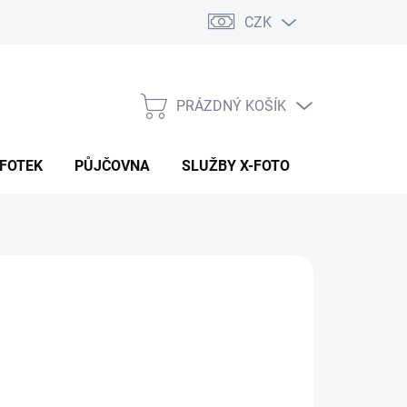
CZK
PRÁZDNÝ KOŠÍK
NÁKUPNÍ
KOŠÍK
 FOTEK
PŮJČOVNA
SLUŽBY X-FOTO
KONTAKTY
32 590 Kč
 590 Kč
934 Kč bez DPH
ná
PRODÁNO
:
NOSTI DORUČENÍ