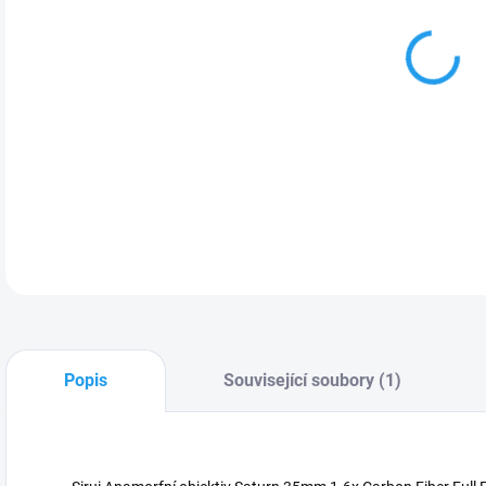
Ext
z uh
DETA
Popis
Související soubory (1)