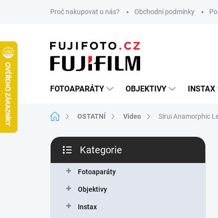
Přejít
Proč nakupovat u nás?
Obchodní podmínky
Po
na
obsah
FOTOAPARÁTY
OBJEKTIVY
INSTAX
Domů
OSTATNÍ
Video
Sirui Anamorphic L
P
Kategorie
o
Přeskočit
s
kategorie
t
Fotoaparáty
r
Objektivy
a
n
Instax
n