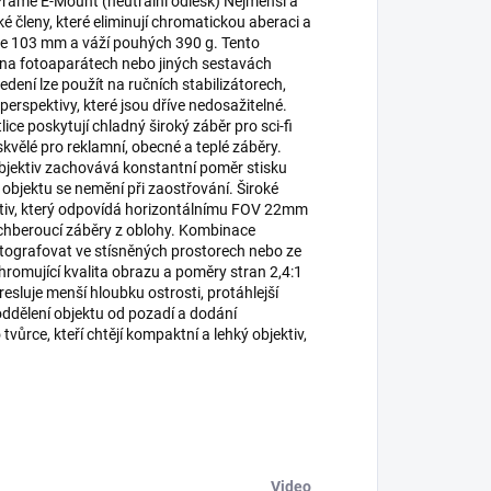
Frame E-Mount (neutrální odlesk) Nejmenší a
é členy, které eliminují chromatickou aberaci a
uze 103 mm a váží pouhých 390 g. Tento
í na fotoaparátech nebo jiných sestavách
dení lze použít na ručních stabilizátorech,
erspektivy, které jsou dříve nedosažitelné.
ce poskytují chladný široký záběr pro sci-fi
 skvělé pro reklamní, obecné a teplé záběry.
bjektiv zachovává konstantní poměr stisku
objektu se nemění při zaostřování. Široké
ektiv, který odpovídá horizontálnímu FOV 22mm
echberoucí záběry z oblohy. Kombinace
ografovat ve stísněných prostorech nebo ze
romující kvalita obrazu a poměry stran 2,4:1
esluje menší hloubku ostrosti, protáhlejší
 oddělení objektu od pozadí a dodání
ůrce, kteří chtějí kompaktní a lehký objektiv,
Video