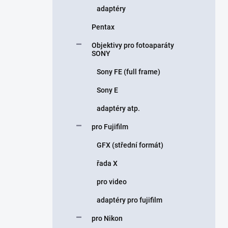
adaptéry
Pentax
Objektivy pro fotoaparáty
SONY
Sony FE (full frame)
Sony E
adaptéry atp.
pro Fujifilm
GFX (střední formát)
řada X
pro video
adaptéry pro fujifilm
pro Nikon