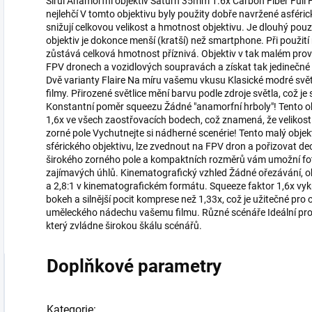
Sirui Anamorfní objektiv Saturn 35mm 1.6x Carbon Fiber Full 
nejlehčí V tomto objektivu byly použity dobře navržené asférick
snižují celkovou velikost a hmotnost objektivu. Je dlouhý po
objektiv je dokonce menší (kratší) než smartphone. Při použit
zůstává celková hmotnost příznivá. Objektiv v tak malém prove
FPV dronech a vozidlových soupravách a získat tak jedinečné p
Dvě varianty Flaire Na míru vašemu vkusu Klasické modré světli
filmy. Přirozené světlice mění barvu podle zdroje světla, což je
Konstantní poměr squeezu Žádné "anamorfní hrboly"! Tento o
1,6x ve všech zaostřovacích bodech, což znamená, že velikost 
zorné pole Vychutnejte si nádherné scenérie! Tento malý obj
sférického objektivu, lze zvednout na FPV dron a pořizovat d
širokého zorného pole a kompaktních rozměrů vám umožní fot
zajímavých úhlů. Kinematografický vzhled Žádné ořezávání, oh
a 2,8:1 v kinematografickém formátu. Squeeze faktor 1,6x vykr
bokeh a silnější pocit komprese než 1,33x, což je užitečné pro
uměleckého nádechu vašemu filmu. Různé scénáře Ideální pro tv
který zvládne širokou škálu scénářů.
Doplňkové parametry
Kategorie
: