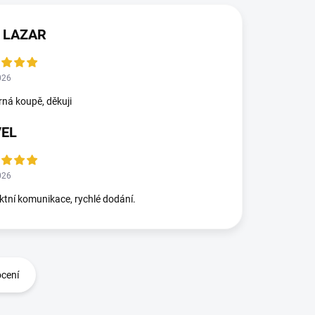
 LAZAR
026
ná koupě, děkuji
VEL
026
ktní komunikace, rychlé dodání.
ocení