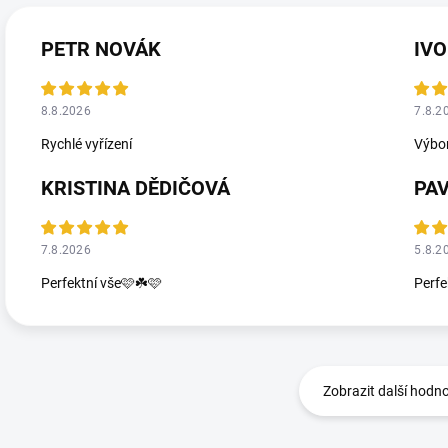
PETR NOVÁK
IVO
8.8.2026
7.8.2
Rychlé vyřízení
Výbor
KRISTINA DĚDIČOVÁ
PA
7.8.2026
5.8.2
Perfektní vše🩷☘️🩷
Perfe
Zobrazit další hodn