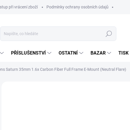
stup při vrácení zboží
Podmínky ochrany osobních údajů
Hledat
PŘÍSLUŠENSTVÍ
OSTATNÍ
BAZAR
TISK
ens Saturn 35mm 1.6x Carbon Fiber Full Frame E-Mount (Neutral Flare)
34
26 
Měr
VY
cena
MOŽ