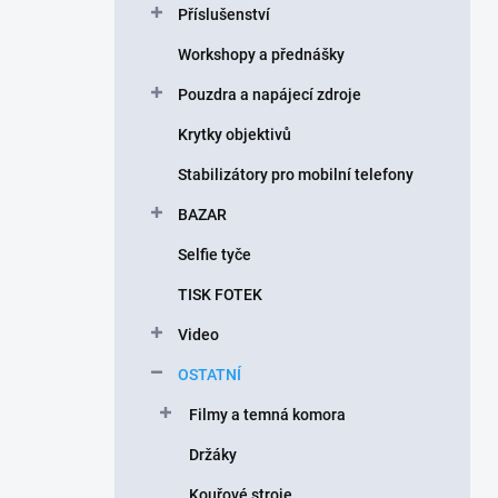
Příslušenství
í
p
Workshopy a přednášky
a
n
Pouzdra a napájecí zdroje
e
Krytky objektivů
l
Stabilizátory pro mobilní telefony
BAZAR
Selfie tyče
TISK FOTEK
Video
OSTATNÍ
Filmy a temná komora
Držáky
Kouřové stroje