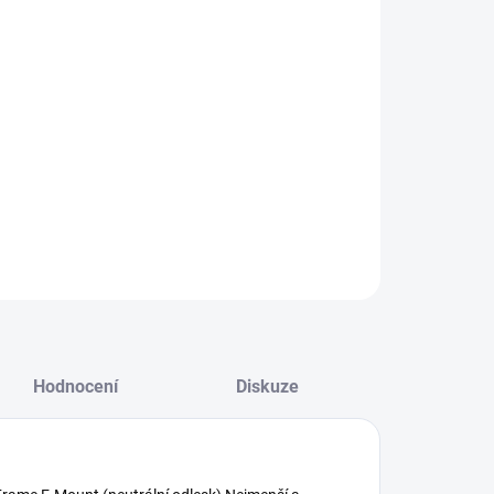
−
+
Přidat do košíku
rémně malý anamorfní objektiv Full Frame vyrobený
líkových vláken, aby byl lehký a odolný.
ILNÍ INFORMACE
ZEPTAT SE
HLÍDAT
Hodnocení
Diskuze