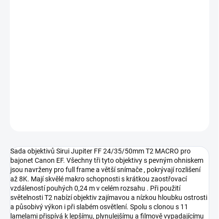
−
+
Přidat do košíku
Nová řada objektivů Sirui Jupiter se skládá ze tří nových pevných
ohnisek – 24 mm T2, 35 mm T2, 50 mm T2 se skvělými
vlastnostmi a makro schopností. Součástí dodávky je také pevné
pouzdro.
DETAILNÍ INFORMACE
ZEPTAT SE
HLÍDAT
Sada objektivů Sirui Jupiter FF 24/35/50mm T2 MACRO pro
bajonet Canon EF. Všechny tři tyto objektivy s pevným ohniskem
jsou navrženy pro full frame a větší snímače , pokrývají rozlišení
až 8K. Mají skvělé makro schopnosti s krátkou zaostřovací
vzdáleností pouhých 0,24 m v celém rozsahu . Při použití
světelnosti T2 nabízí objektiv zajímavou a nízkou hloubku ostrosti
a působivý výkon i při slabém osvětlení. Spolu s clonou s 11
lamelami přispívá k lepšímu, plynulejšímu a filmově vypadajícímu