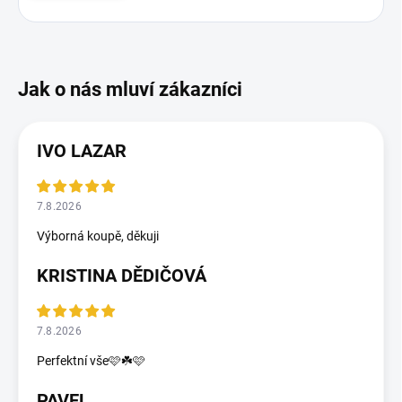
IVO LAZAR
7.8.2026
Výborná koupě, děkuji
KRISTINA DĚDIČOVÁ
7.8.2026
Perfektní vše🩷☘️🩷
PAVEL