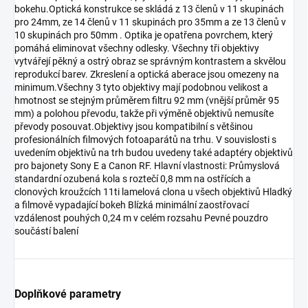
bokehu.Optická konstrukce se skládá z 13 členů v 11 skupinách
pro 24mm, ze 14 členů v 11 skupinách pro 35mm a ze 13 členů v
10 skupinách pro 50mm . Optika je opatřena povrchem, který
pomáhá eliminovat všechny odlesky. Všechny tři objektivy
vytvářejí pěkný a ostrý obraz se správným kontrastem a skvělou
reprodukcí barev. Zkreslení a optická aberace jsou omezeny na
minimum.Všechny 3 tyto objektivy mají podobnou velikost a
hmotnost se stejným průměrem filtru 92 mm (vnější průměr 95
mm) a polohou převodu, takže při výměně objektivů nemusíte
převody posouvat.Objektivy jsou kompatibilní s většinou
profesionálních filmových fotoaparátů na trhu. V souvislosti s
uvedením objektivů na trh budou uvedeny také adaptéry objektivů
pro bajonety Sony E a Canon RF. Hlavní vlastnosti: Průmyslová
standardní ozubená kola s roztečí 0,8 mm na ostřících a
clonových kroužcích 11ti lamelová clona u všech objektivů Hladký
a filmově vypadající bokeh Blízká minimální zaostřovací
vzdálenost pouhých 0,24 m v celém rozsahu Pevné pouzdro
součástí balení
Doplňkové parametry