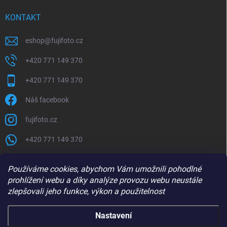
KONTAKT
eshop
@
fujifoto.cz
+420 771 149 370
+420 771 149 370
Náš facebook
fujifoto.cz
+420 771 149 370
PŘIJÍMÁME ONLINE PLATBY
Používáme cookies, abychom Vám umožnili pohodlné
prohlížení webu a díky analýze provozu webu neustále
zlepšovali jeho funkce, výkon a použitelnost
Nastavení