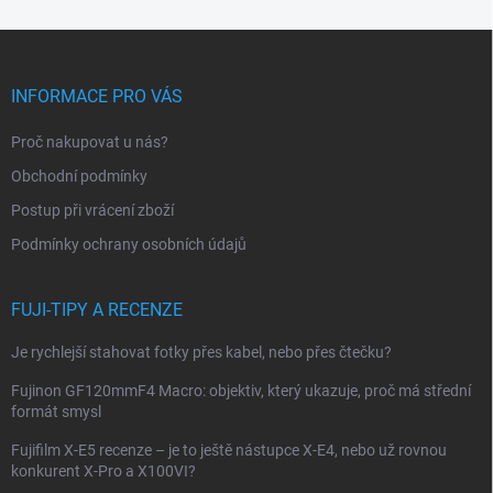
Z
á
p
INFORMACE PRO VÁS
a
t
Proč nakupovat u nás?
í
Obchodní podmínky
Postup při vrácení zboží
Podmínky ochrany osobních údajů
FUJI-TIPY A RECENZE
Je rychlejší stahovat fotky přes kabel, nebo přes čtečku?
Fujinon GF120mmF4 Macro: objektiv, který ukazuje, proč má střední
formát smysl
Fujifilm X-E5 recenze – je to ještě nástupce X-E4, nebo už rovnou
konkurent X-Pro a X100VI?