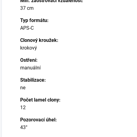
Min. zaostřovací vzdálenost:
37 cm
Typ formátu:
APS-C
Clonový kroužek:
krokový
Ostření:
manuální
Stabilizace:
ne
Počet lamel clony:
12
Pozorovací úhel:
43°