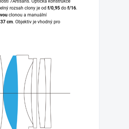
ostí 7Artisans. Optická konstrukce
elný rozsah clony je od
f/0,95
do
f/16
.
ovou
clonou a manuální
37 cm
. Objektiv je vhodný pro