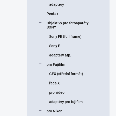
adaptéry
Pentax
Objektivy pro fotoaparáty
SONY
Sony FE (full frame)
Sony E
adaptéry atp.
pro Fujifilm
GFX (střední formát)
řada X
pro video
adaptéry pro fujifilm
pro Nikon