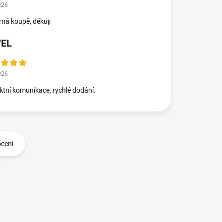
026
ná koupě, děkuji
VEL
026
ktní komunikace, rychlé dodání.
ocení