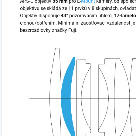
APS-C objektiv
35 mm
pro
E-
Mount
kamery, od společn
objektivu se skládá ze 11 prvků v 8 skupinách, ovladat
Objektiv disponuje
43°
pozorovacím úhlem, 12
-lamel
clonou/ostřením. Minimální zaostřovací vzdálenost je
bezzrcadlovky značky Fuji.