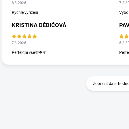
8.8.2026
7.8.2
Rychlé vyřízení
Výbor
KRISTINA DĚDIČOVÁ
PA
7.8.2026
5.8.2
Perfektní vše🩷☘️🩷
Perfe
Zobrazit další hodn