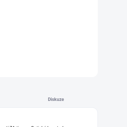
−
+
Přidat do košíku
ILNÍ INFORMACE
ZEPTAT SE
HLÍDAT
Diskuze