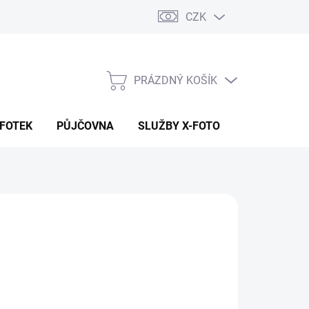
CZK
PRÁZDNÝ KOŠÍK
NÁKUPNÍ
KOŠÍK
 FOTEK
PŮJČOVNA
SLUŽBY X-FOTO
KONTAKTY
6 490 Kč
99 Kč
64 Kč bez DPH
ná
 DOTAZ
:
NOSTI DORUČENÍ