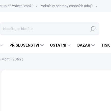
stup při vrácení zboží
Podmínky ochrany osobních údajů
Hledat
PŘÍSLUŠENSTVÍ
OSTATNÍ
BAZAR
TISK
-Mont ( SONY )
7 9
5 3
Měr
NA
cena
MOŽ