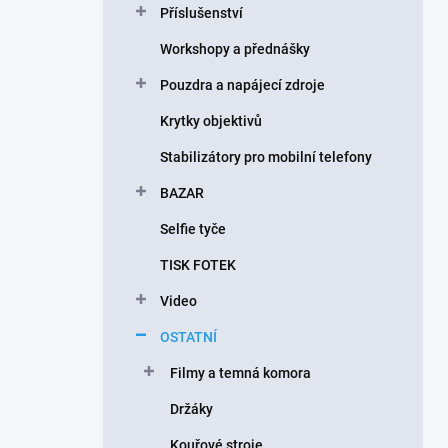
Příslušenství
í
p
Workshopy a přednášky
a
n
Pouzdra a napájecí zdroje
e
Krytky objektivů
l
Stabilizátory pro mobilní telefony
BAZAR
Selfie tyče
TISK FOTEK
Video
OSTATNÍ
Filmy a temná komora
Držáky
Kouřové stroje