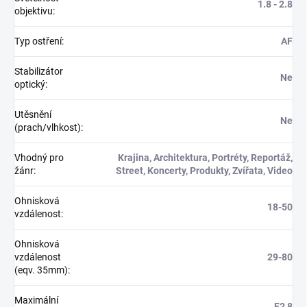
1.8 - 2.8
objektivu
:
Typ ostření
:
AF
Stabilizátor
Ne
optický
:
Utěsnění
Ne
(prach/vlhkost)
:
Vhodný pro
Krajina, Architektura, Portréty, Reportáž,
žánr
:
Street, Koncerty, Produkty, Zvířata, Video
Ohnisková
18-50
vzdálenost
:
Ohnisková
vzdálenost
29-80
(eqv. 35mm)
:
Maximální
F2,8