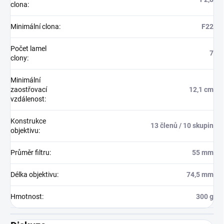
clona
:
Minimální clona
:
F22
Počet lamel
7
clony
:
Minimální
zaostřovací
12,1 cm
vzdálenost
:
Konstrukce
13 členů / 10 skupin
objektivu
:
Průměr filtru
:
55 mm
Délka objektivu
:
74,5 mm
Hmotnost
:
300 g