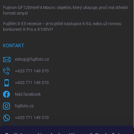
Fujinon GF120mmF4 Macro: objektiv, který ukazuje, proč má střední
formát smysl
Fujifilm X-E5 recenze – je to ještě nástupce X-E4, nebo už rovnou
konkurent X-Pro a X100VI?
KONTAKT
eshop
@
fujifoto.cz
+420 771 149 370
+420 771 149 370
Náš facebook
fujifoto.cz
+420 771 149 370
PŘIJÍMÁME ONLINE PLATBY