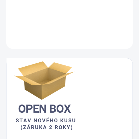
DORUČENÍ
−
+
Přidat do košíku
ZEPTAT SE
HLÍDAT