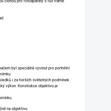
ou clonou pro fotoaparáty s full frame
mač
ačem byl speciálně vyvinut pro portrétní
snímku.
sledků i za horších světelných podmínek.
ký výkon. Konstrukce objektivu je
smínku.
čně na objektivu.