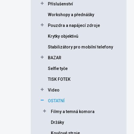
Příslušenství
í
p
Workshopy a přednášky
a
n
Pouzdra a napájecí zdroje
e
Krytky objektivů
l
Stabilizátory pro mobilní telefony
BAZAR
Selfie tyče
TISK FOTEK
Video
OSTATNÍ
Filmy a temná komora
Držáky
Kouřové stroje