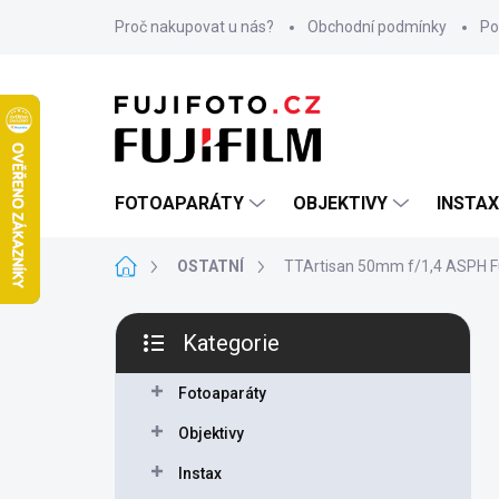
Přejít
Proč nakupovat u nás?
Obchodní podmínky
Po
na
obsah
FOTOAPARÁTY
OBJEKTIVY
INSTAX
Domů
OSTATNÍ
TTArtisan 50mm f/1,4 ASPH Fu
P
Kategorie
o
Přeskočit
s
kategorie
t
Fotoaparáty
r
Objektivy
a
n
Instax
n