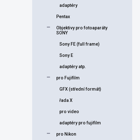
adaptéry
Pentax
Objektivy pro fotoaparáty
SONY
Sony FE (full frame)
Sony E
adaptéry atp.
pro Fujifilm
GFX (střední formát)
řada X
pro video
adaptéry pro fujifilm
pro Nikon