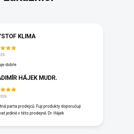
YSTOF KLIMA
026
uje dobře
ADIMÍR HÁJEK MUDR.
2026
ná parta prodejců. Fuji produkty doporučuji
at jedině v této prodejně. Dr. Hájek