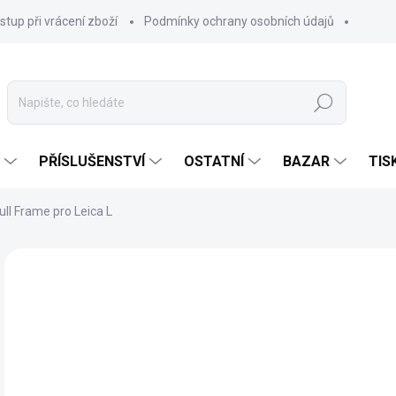
stup při vrácení zboží
Podmínky ochrany osobních údajů
Hledat
PŘÍSLUŠENSTVÍ
OSTATNÍ
BAZAR
TIS
ll Frame pro Leica L
10
7 3
Měr
NA
cena
MOŽ