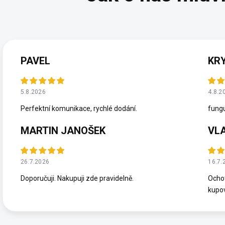
PAVEL
KR
5.8.2026
4.8.2
Perfektní komunikace, rychlé dodání.
fung
MARTIN JANOŠEK
VL
26.7.2026
16.7.
Doporučuji. Nakupuji zde pravidelně.
Ochot
kupov