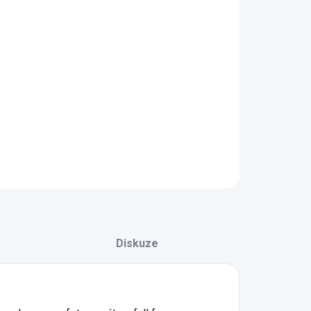
−
+
Přidat do košíku
AILNÍ INFORMACE
ZEPTAT SE
HLÍDAT
Diskuze