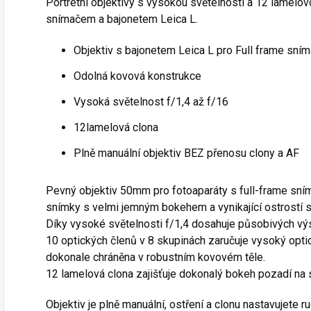
Portrétní objektivy s vysokou světelností a 12 lamelov
snímačem a bajonetem Leica L.
Objektiv
s bajonetem Leica L pro Full frame sní
Odolná kovová konstrukce
Vysoká
světelnost
f/1,4 až f/16
12lamelová
clona
Plně manuální
objektiv
BEZ přenosu clony a AF
Pevný
objektiv
50mm pro fotoaparáty s full-frame sním
snímky s velmi jemným bokehem a vynikající ostrostí 
Díky vysoké světelnosti f/1,4 dosahuje působivých vý
10 optických členů v 8 skupinách zaručuje vysoký optic
dokonale chráněna v robustním kovovém těle.
12 lamelová clona zajišťuje dokonalý
bokeh
pozadí na 
Objektiv
je plně manuální, ostření a clonu nastavujete ru