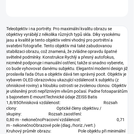
ZEPTAT SE
HLÍDAT
Teleobjektiv i na portréty. Pro maximální kvalitu obrazu se
objektivy vyrábějí z několika různých typů skla. Díky vysokému
jasu a kvalitě je tento objektiv velmi vhodný pro portrétní a
svatební fotografie. Tento objektiv má také zabudovanou
stabilizaci obrazu, což znamená, že zvládne opravdu špatné
světelné podmínky. Konstrukce Rychlý a přesný autofokus,
nicméně podporuje i manuální ostření, takže si snadno vyberete,
co bude vyhovovat danému subjektu. Elegantní moderní design již
proslavila řada Otus a objektiv dává ten správný pocit. Objektiv je
vybaven OLED obrazovkou ukazující vzdálenost k subjektu (z
ohniskové roviny) a hloubku ostrosti se zvolenou clonou. Objektiv
je utěsněný proti nepříznivým vlivům počasí. Padne fotoaparátům
s bajonetem E-mountTechnické údaje ZEISS Batis
1,8/85Ohnisková vzdálenost: Rozsah
clony: Optické členy objektivu /
skupiny: Rozsah zaostření:
0,80 m - nekonečnoPracovní vzdálenost: 0,71
m - nekonečnoObrazové pole (diag./horiz./vert.)
Kruhový průměr obrazu: Pole objektu při minimální