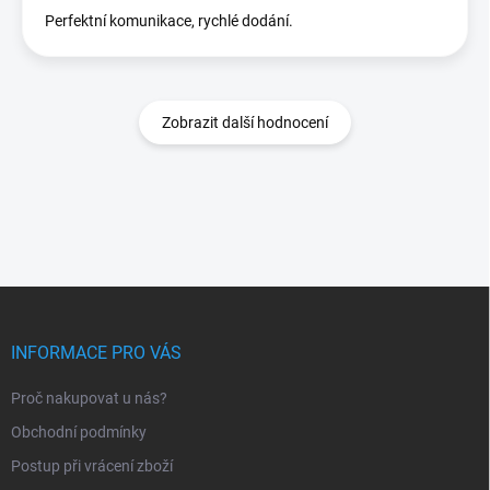
Perfektní komunikace, rychlé dodání.
Zobrazit další hodnocení
Z
á
p
INFORMACE PRO VÁS
a
t
Proč nakupovat u nás?
í
Obchodní podmínky
Postup při vrácení zboží