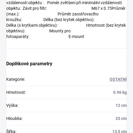
vzdálenosti objektu : Poměr zvětšení při minimální vzdálenosti
objektu: Závit pro filtr: M67 x 0.75Průměr
(max.): Průměr zaostřovacího
kroužku: Délka (bez krytek objektivu):
Délka (s krytkami objektivu): Hmotnost (bez krytek
objektivu): Mounty pro
fotoaparáty: E-mount
Doplňkové parametry
Kategorie
:
OSTATNÍ
Hmotnost
:
0.96 kg
Výška
:
12 cm
Hloubka
:
25 cm
Šířka
:
13,5 cm