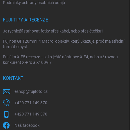
Podmínky ochrany osobních údajů
FUJI-TIPY A RECENZE
Je rychlejší stahovat fotky přes kabel, nebo přes čtečku?
Fujinon GF120mmF4 Macro: objektiv, který ukazuje, proč má střední
formát smysl
Fujifilm X-E5 recenze – je to ještě nástupce X-E4, nebo už rovnou
konkurent X-Pro a X100VI?
KONTAKT
eshop
@
fujifoto.cz
+420 771 149 370
+420 771 149 370
Náš facebook