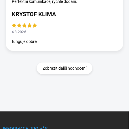
Perfektní komunikace, rychlé dodání.
KRYSTOF KLIMA
4.8.2026
funguje dobře
Zobrazit další hodnocení
Z
á
p
INFORMACE PRO VÁS