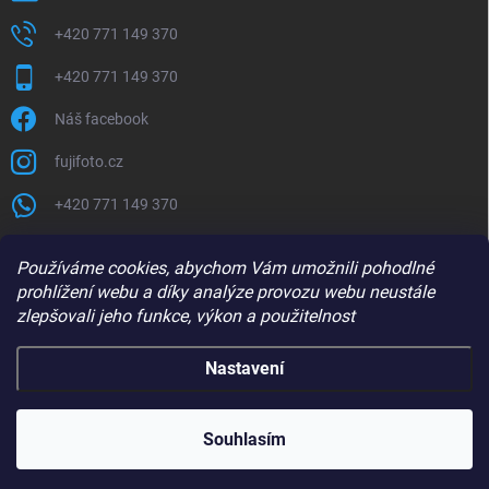
+420 771 149 370
+420 771 149 370
Náš facebook
fujifoto.cz
+420 771 149 370
PŘIJÍMÁME ONLINE PLATBY
Používáme cookies, abychom Vám umožnili pohodlné
prohlížení webu a díky analýze provozu webu neustále
zlepšovali jeho funkce, výkon a použitelnost
Nastavení
Copyright 2026
FUJIFOTO.CZ
. Všechna práva vyhrazena.
Souhlasím
Vytvořil Shoptet