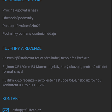
a
t
Proč nakupovat u nás?
í
Obchodní podmínky
Postup při vrácení zboží
Podmínky ochrany osobních údajů
FUJI-TIPY A RECENZE
Je rychlejší stahovat fotky přes kabel, nebo přes čtečku?
Fujinon GF120mmF4 Macro: objektiv, který ukazuje, proč má střední
formát smysl
Fujifilm X-E5 recenze – je to ještě nástupce X-E4, nebo už rovnou
konkurent X-Pro a X100VI?
KONTAKT
eshop
@
fujifoto.cz