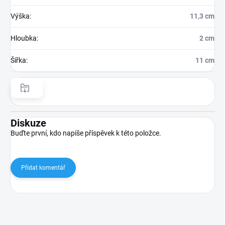
Výška
:
11,3 cm
Hloubka
:
2 cm
Šířka
:
11 cm
Diskuze
Buďte první, kdo napíše příspěvek k této položce.
Přidat komentář