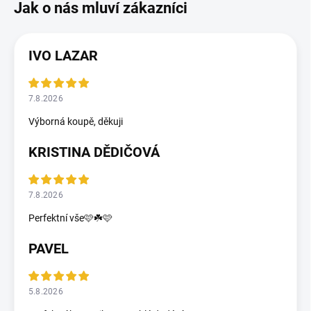
IVO LAZAR
7.8.2026
Výborná koupě, děkuji
KRISTINA DĚDIČOVÁ
7.8.2026
Perfektní vše🩷☘️🩷
PAVEL
5.8.2026