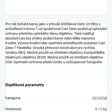
ZEPTAT SE
HLÍDAT
Pro tak bohaté barvy, jako v přírodě.Křišťálově čisté: UV filtry s
antireflexní vrstvou T od společnosti Carl Zeiss poskytují optimální
ochranu předního optického členu objektivu. Také zajišťují
absolutní jas bez změny podání barev nebo délky expozice.
Kvalita: Vysoce kvalitní sklo opatřené antireflexním potahem Carl
Zeiss T Flexibilita: Vysoká přesnost konstrukce pro rychlou
výměnu filtrů. Možné použití se stínítkem objektivu Kompatibilita:
Ideální pro objektivy ZEISS. Možné použití se stínítkem objektivu
Účel: Optimální ochrana přední čočky a vyšší jasnost fotografie.
Doplňkové parametry
Kategorie
:
OSTATNÍ
Hmotnost
:
0.12 kg